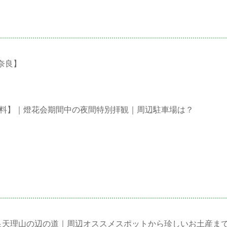
奈良】
無料】｜燈花会期間中の夜間特別拝観｜周辺駐車場は？
ott奈良天理山の辺の道｜周辺オススメスポットから珍しいお土産ま