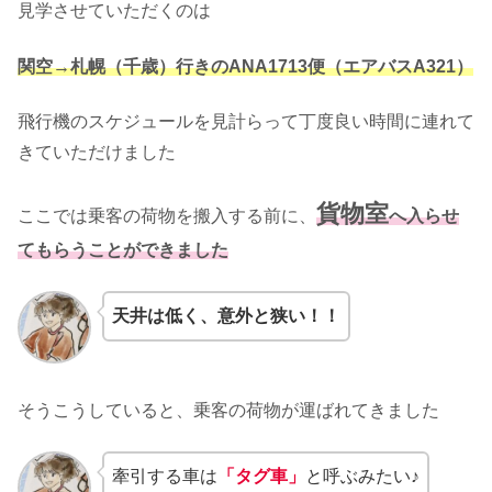
見学させていただくのは
関空→札幌（千歳）行きのANA1713便（エアバスA321）
飛行機のスケジュールを見計らって丁度良い時間に連れて
きていただけました
貨物室
ここでは乗客の荷物を搬入する前に、
へ入らせ
てもらうことができました
天井は低く、意外と狭い！！
そうこうしていると、乗客の荷物が運ばれてきました
牽引する車は
「タグ車」
と呼ぶみたい♪