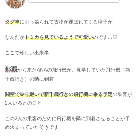
タグ車
に引っ張られて貨物が運ばれてくる様子が
なんだか
トミカを見ているようで可愛い
のです…♡
ここで珍しい出来事
那覇
から来たANAの飛行機が、見学していた飛行機（新
千歳行き）の隣に到着
関空で乗り継いで新千歳行きの飛行機に乗る予定
の乗客が
2人いるとのこと
この2人の乗客のために飛行機を隣に到着させることが予
め決まっていたそうです