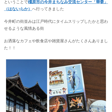
ということで
橿原市の今井まちなみ交流センター「華甍」
（はないらか）
へ行ってきました
今井町の街並みは江戸時代にタイムスリップしたかと思わ
せるような風情ある街
お洒落なカフェや飲食店や雑貨屋さんがたくさんありまし
た！！