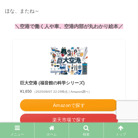
ほな、またね～
＼空港で働く人や車、空港内部が丸わかり
絵本
／
巨大空港 (福音館の科学シリーズ)
¥1,650
（2025/09/07 22:25時点 | Amazon調べ）
Amazonで探す
楽天市場で探す
Yahooショッピングで探す
メニュー
ホーム
検索
トップ